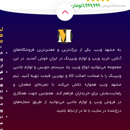
1,999,999
تومان
2,200,000
تومان
لی
ه
م
به مشهد ویپ، یکی از بزرگ‌ترین و معتبرترین فروشگاه‌های
خر
آنلاین خرید ویپ و لوازم ویپینگ در ایران خوش آمدید. در این
وی
ار
مجموعه می‌توانید انواع ویپ، پاد سیستم، جویس و لوازم جانبی
فر
ویپینگ را با ضمانت اصالت کالا و بهترین قیمت تهیه کنید. تیم
مش
مشهد ویپ همواره تلاش می‌کند تا تجربه‌ای مطمئن و
وی
تم
رضایت‌بخش برای خریداران فراهم کند. همچنین جهت همکاری
با
در فروش ویپ و لوازم جانبی می‌توانید از طریق شماره‌های
مش
وی
درج‌شده در سایت با ما در ارتباط باشید.
در
مش
وی