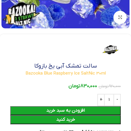
بزرگنمایی تصویر
سالت تمشک آبی یخ بازوکا
Bazooka Blue Raspberry Ice SaltNic 30ml
830,000
تومان
920,000
تومان
افزودن به سبد خرید
خرید کنید