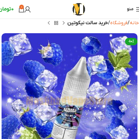
0
0
تومان
منو
خانه
فروشگاه
خرید سالت نیکوتین
-10%