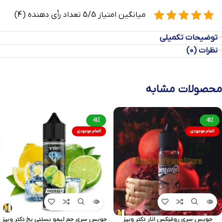
میانگین امتیاز 5/5 تعداد رأی دهنده (4)
توضیحات تکمیلی
نظرات (0)
محصولات مشابه
-11%
-11%
اتمام موجودی
اتمام موجودی
جویس سری رومَنِکس انار دکتر ویپز
جویس سری جم لیمو بستنی یخ دکتر ویپز