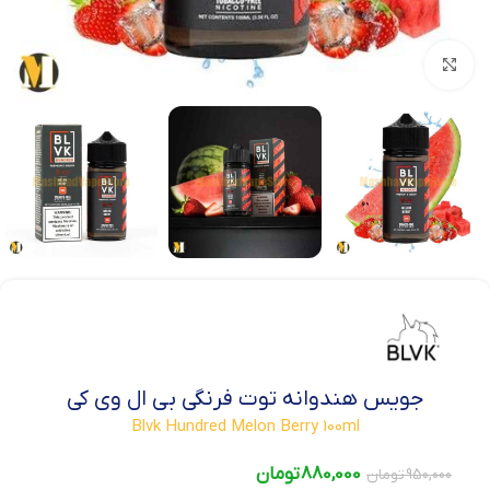
بزرگنمایی تصویر
جویس هندوانه توت فرنگی بی ال وی کی
Blvk Hundred Melon Berry 100ml
880,000
تومان
950,000
تومان