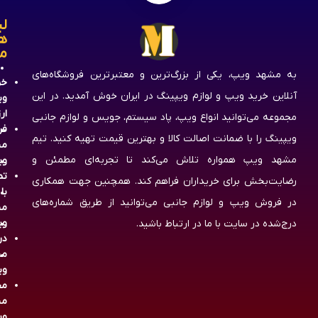
لی
ه
م
به مشهد ویپ، یکی از بزرگ‌ترین و معتبرترین فروشگاه‌های
خر
آنلاین خرید ویپ و لوازم ویپینگ در ایران خوش آمدید. در این
وی
ار
مجموعه می‌توانید انواع ویپ، پاد سیستم، جویس و لوازم جانبی
فر
ویپینگ را با ضمانت اصالت کالا و بهترین قیمت تهیه کنید. تیم
مش
مشهد ویپ همواره تلاش می‌کند تا تجربه‌ای مطمئن و
وی
تم
رضایت‌بخش برای خریداران فراهم کند. همچنین جهت همکاری
با
در فروش ویپ و لوازم جانبی می‌توانید از طریق شماره‌های
مش
وی
درج‌شده در سایت با ما در ارتباط باشید.
در
مش
وی
مج
مش
وی