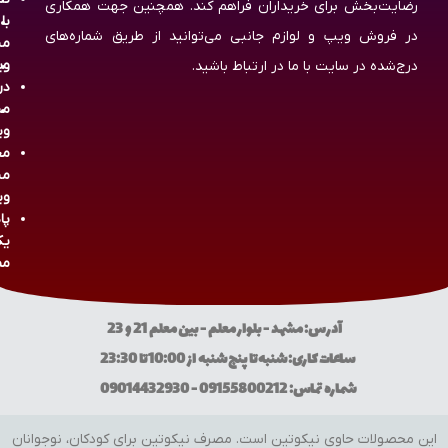
رضایت‌بخش برای خریداران فراهم کند. همچنین جهت همکاری
با
در فروش ویپ و لوازم جانبی می‌توانید از طریق شماره‌های
مش
وی
درج‌شده در سایت با ما در ارتباط باشید.
در
مش
وی
مج
مش
وی
پا
یک
مص
آدرس: مشهد - بلوار معلم - بین معلم 21 و 23
ساعات کاری: شنبه تا پنج شنبه از 10:00 تا 23:30
شماره تماس: 09155800212 - 09014432930
این محصولات حاوی نیکوتین است. مصرف نیکوتین برای کودکان، نوجوانان