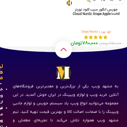
جویس انگور سیب کلود نوردز
Cloud Nurdz Grape Apple 100ml
کلود نوردز | Cloud Nurdz
780,000
تومان
850,000
تومان
لی
ه
م
به مشهد ویپ، یکی از بزرگ‌ترین و معتبرترین فروشگاه‌های
خر
آنلاین خرید ویپ و لوازم ویپینگ در ایران خوش آمدید. در این
وی
ار
مجموعه می‌توانید انواع ویپ، پاد سیستم، جویس و لوازم جانبی
فر
ویپینگ را با ضمانت اصالت کالا و بهترین قیمت تهیه کنید. تیم
مش
مشهد ویپ همواره تلاش می‌کند تا تجربه‌ای مطمئن و
وی
تم