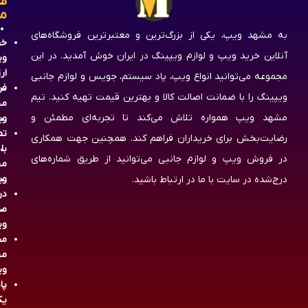
ه
م
به مشهد ویپ، یکی از بزرگ‌ترین و معتبرترین فروشگاه‌های
خر
آنلاین خرید ویپ و لوازم ویپینگ در ایران خوش آمدید. در این
وی
ار
مجموعه می‌توانید انواع ویپ، پاد سیستم، جویس و لوازم جانبی
فر
ویپینگ را با ضمانت اصالت کالا و بهترین قیمت تهیه کنید. تیم
مش
مشهد ویپ همواره تلاش می‌کند تا تجربه‌ای مطمئن و
وی
تم
رضایت‌بخش برای خریداران فراهم کند. همچنین جهت همکاری
با
در فروش ویپ و لوازم جانبی می‌توانید از طریق شماره‌های
مش
وی
درج‌شده در سایت با ما در ارتباط باشید.
در
مش
وی
مج
مش
وی
پا
یک