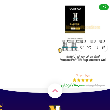
-8%
کویل پی ان پی تی آر1 ووپو
Voopoo PnP TR1 Replacement Coil
ووپو | Voopoo
780,000
تومان
850,000
تومان
لی