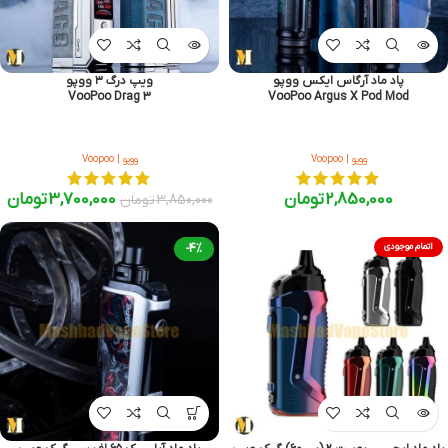
پاد ماد آرگاس ایکس ووپو
ویپ درگ ۳ ووپو
VooPoo Drag 3
VooPoo Argus X Pod Mod
ووپو | Voopoo
ووپو | Voopoo
2,850,000
تومان
3,700,000
تومان
3,850,000
تومان
اتمام موجودی
-4%