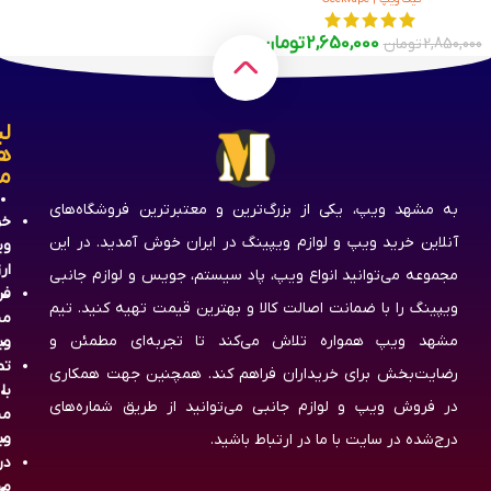
2,650,000
تومان
2,850,000
تومان
لی
ه
م
به مشهد ویپ، یکی از بزرگ‌ترین و معتبرترین فروشگاه‌های
خر
آنلاین خرید ویپ و لوازم ویپینگ در ایران خوش آمدید. در این
وی
ار
مجموعه می‌توانید انواع ویپ، پاد سیستم، جویس و لوازم جانبی
فر
ویپینگ را با ضمانت اصالت کالا و بهترین قیمت تهیه کنید. تیم
مش
مشهد ویپ همواره تلاش می‌کند تا تجربه‌ای مطمئن و
وی
تم
رضایت‌بخش برای خریداران فراهم کند. همچنین جهت همکاری
با
در فروش ویپ و لوازم جانبی می‌توانید از طریق شماره‌های
مش
وی
درج‌شده در سایت با ما در ارتباط باشید.
در
مش