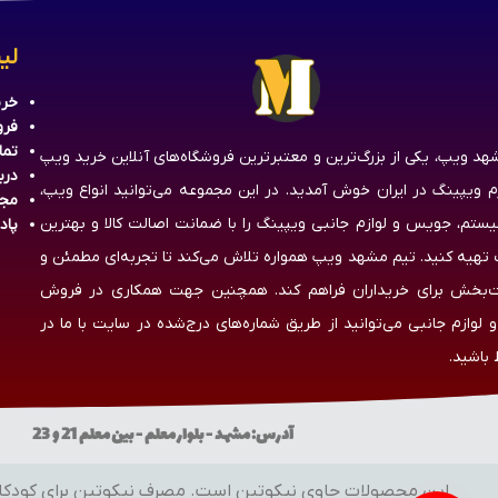
لی
خری
فرو
تما
هد ویپ، یکی از بزرگ‌ترین و معتبرترین فروشگاه‌های آنلاین خرید ویپ
درب
زم ویپینگ در ایران خوش آمدید. در این مجموعه می‌توانید انواع ویپ،
مج
یستم، جویس و لوازم جانبی ویپینگ را با ضمانت اصالت کالا و بهترین
پاد
تهیه کنید. تیم مشهد ویپ همواره تلاش می‌کند تا تجربه‌ای مطمئن و
‌بخش برای خریداران فراهم کند. همچنین جهت همکاری در فروش
 لوازم جانبی می‌توانید از طریق شماره‌های درج‌شده در سایت با ما در
 باشید.
آدرس: مشهد - بلوار معلم - بین معلم 21 و 23 ساعات کاری: شنبه تا پنج شنبه از 10:00 تا 23:30 شماره تماس: 09155800212 - 09014432930
این محصولات حاوی نیکوتین است. مصرف نیکوتین برای کودکان، نوجوانا