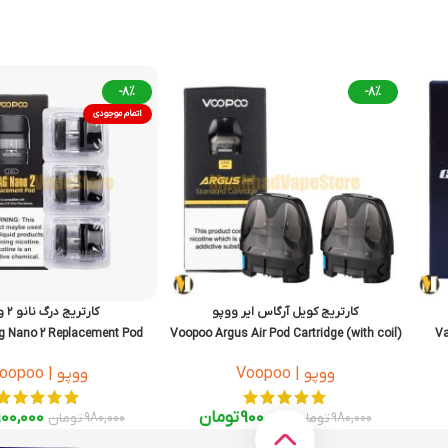
-8%
-8%
اتمام موجودی
کارتریج کویل آرگاس ایر ووپو
کارتریج درگ نانو ۲ ووپو
g Nano 2 Replacement Pod
Voopoo Argus Air Pod Cartridge (with coil)
Va
Cartridge
ووپو | Voopoo
ووپو | Voopoo
900,000
تومان
900,000
980,000
تومان
980,000
تومان