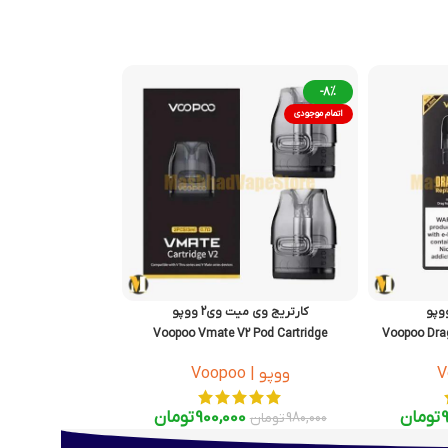
-8%
اتمام موجودی
کارتریج وی میت وی2 ووپو
Voopoo Vmate V2 Pod Cartridge
Voopoo Dra
ووپو | Voopoo
تومان
900,000
تومان
980,000
تومان