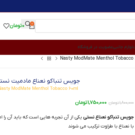
0
0
تومان
ت
لوازم جانبی
عضویت در فروشگاه
جویس تنباکو نعناع مادمیت نست
Nasty ModMate Menthol Tobacco 60ml
1,750,000
تومان
1,800,000
تومان
جویس تنباکو نعناع نستی
یکی از آن تجربه‌ هایی است که باید آن را ا
با نعناع با طراوت ترکیب می‌ شوند