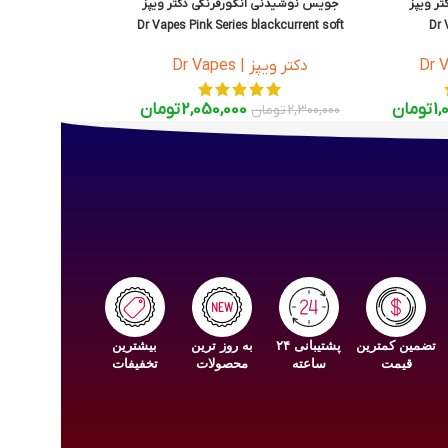
ر ویپز
جویس نوشیدنی انگورفرنگی دکتر ویپز
Dr Vapes Pink Series blackcurrent soft
Dr 
drink 60ml
دکتر ویپز | Dr Vapes
1,
تومان
2,050,000
تومان
2,300,000
تومان
تضمین کمترین
پشتیبانی ۲۴
به روز ترین
بیشترین
قیمت
ساعته
محصولات
تخفیفات