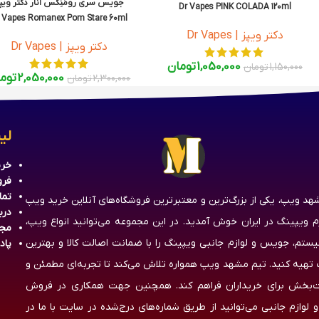
جویس سری رومَنِکس انار دکتر ویپ
Dr Vapes PINK COLADA 120ml
 Vapes Romanex Pom Stare 60ml
دکتر ویپز | Dr Vapes
دکتر ویپز | Dr Vapes
1,050,000
تومان
1,150,000
تومان
2,050,000
توم
2,300,000
تومان
لی
خری
فرو
تما
هد ویپ، یکی از بزرگ‌ترین و معتبرترین فروشگاه‌های آنلاین خرید ویپ
درب
زم ویپینگ در ایران خوش آمدید. در این مجموعه می‌توانید انواع ویپ،
مج
یستم، جویس و لوازم جانبی ویپینگ را با ضمانت اصالت کالا و بهترین
پاد
تهیه کنید. تیم مشهد ویپ همواره تلاش می‌کند تا تجربه‌ای مطمئن و
‌بخش برای خریداران فراهم کند. همچنین جهت همکاری در فروش
 لوازم جانبی می‌توانید از طریق شماره‌های درج‌شده در سایت با ما در