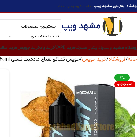
وشگاه اینترنتی مشهد ویپ
مجله مشهد ویپ
برندها
مشهد ویپ
انتخاب دسته بندی
وشگاه مشهد ویپ
پاد یکبار مصرف
خرید VAPE
خرید پاد
خرید جویس
خرید سال
خانه
فروشگاه
خرید جویس
جویس تنباکو نعناع مادمیت نستی Nasty ModMate Menthol Tobacco 60ml
-3%
اتمام موجودی