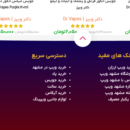
ز
جویس انگور فرنگی و پشمک و آبنبات و لیمو
جویس میکس انگور دکت
Dr
دکتر ویپز
Vapes Purple 120ml
Dr Vapes Pink Series Ice 60ml
دکتر ویپز | Dr Vapes
دکتر ویپز | Dr Vapes
ان
2,050,000
تومان
050,000
2,300,000
تومان
1,150,000
تومان
نک های مفید
دسترسی سریع
د ویپ ارزان
خرید
ویپ
در مشهد
شگاه مشهد ویپ
خرید
پاد
س با مشهد ویپ
خرید جویس
اره مشهد ویپ
خرید سالت
له مشهد ویپ
خرید آیکاس
 یکبار مصرف
لوازم جانبی ویپینگ