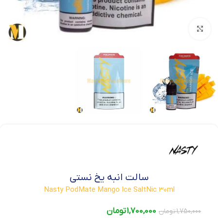
بزرگنمایی تصویر
سالت انبه یخ نستی
Nasty PodMate Mango Ice SaltNic 30ml
1,700,000
تومان
1,750,000
تومان