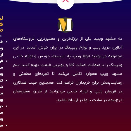
لی
ه
م
به مشهد ویپ، یکی از بزرگ‌ترین و معتبرترین فروشگاه‌های
خر
آنلاین خرید ویپ و لوازم ویپینگ در ایران خوش آمدید. در این
وی
ار
مجموعه می‌توانید انواع ویپ، پاد سیستم، جویس و لوازم جانبی
فر
ویپینگ را با ضمانت اصالت کالا و بهترین قیمت تهیه کنید. تیم
مش
مشهد ویپ همواره تلاش می‌کند تا تجربه‌ای مطمئن و
وی
تم
رضایت‌بخش برای خریداران فراهم کند. همچنین جهت همکاری
با
در فروش ویپ و لوازم جانبی می‌توانید از طریق شماره‌های
مش
وی
درج‌شده در سایت با ما در ارتباط باشید.
در
مش
وی
مج