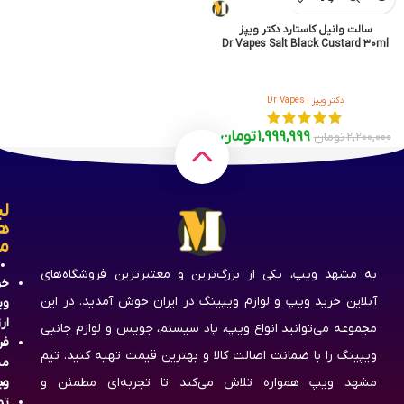
سالت وانیل کاستارد دکتر ویپز
Dr Vapes Salt Black Custard 30ml
دکتر ویپز | Dr Vapes
1,999,999
تومان
2,200,000
تومان
لی
ه
م
به مشهد ویپ، یکی از بزرگ‌ترین و معتبرترین فروشگاه‌های
خر
آنلاین خرید ویپ و لوازم ویپینگ در ایران خوش آمدید. در این
وی
ار
مجموعه می‌توانید انواع ویپ، پاد سیستم، جویس و لوازم جانبی
فر
ویپینگ را با ضمانت اصالت کالا و بهترین قیمت تهیه کنید. تیم
مش
مشهد ویپ همواره تلاش می‌کند تا تجربه‌ای مطمئن و
وی
تم