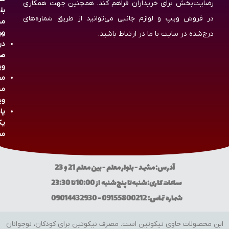
رضایت‌بخش برای خریداران فراهم کند. همچنین جهت همکاری
با
در فروش ویپ و لوازم جانبی می‌توانید از طریق شماره‌های
مش
وی
درج‌شده در سایت با ما در ارتباط باشید.
در
مش
وی
مج
مش
وی
پا
یک
مص
آدرس: مشهد - بلوار معلم - بین معلم 21 و 23
ساعات کاری: شنبه تا پنج شنبه از 10:00 تا 23:30
شماره تماس: 09155800212 - 09014432930
این محصولات حاوی نیکوتین است. مصرف نیکوتین برای کودکان، نوجوانان