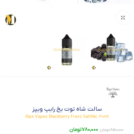
بزرگنمایی تصویر
سالت شاه توت یخ رایپ ویپز
Ripe Vapes Blackberry Freez SaltNic 30ml
780,000
تومان
850,000
تومان