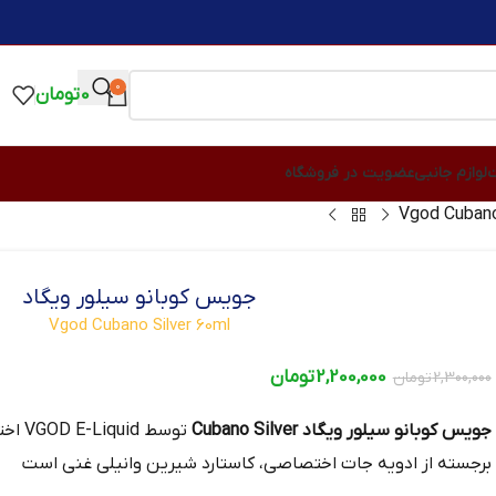
0
0
تومان
ت
لوازم جانبی
عضویت در فروشگاه
جویس کوبانو سیلور ویگاد
Vgod Cubano Silver 60ml
2,200,000
تومان
2,300,000
تومان
جویس کوبانو سیلور ویگاد Cubano Silver
توسط 
برجسته از ادویه جات اختصاصی، کاستارد شیرین وانیلی غنی است