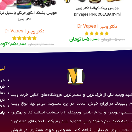
جویس پینک کولادا دکتر ویپز
جویس پشمک انگور فرنگی پاستیل تر
Dr Vapes PINK COLADA 120ml
دکتر ویپز
دکتر ویپز | Dr Vapes
r Vapes Pink Frozen Remix 60ml
دکتر ویپز | Dr Vapes
1,050,000
تومان
1,150,000
تومان
2,050,000
توم
2,300,000
تومان
لی
خری
فرو
تما
هد ویپ، یکی از بزرگ‌ترین و معتبرترین فروشگاه‌های آنلاین خرید ویپ
درب
زم ویپینگ در ایران خوش آمدید. در این مجموعه می‌توانید انواع ویپ،
مج
یستم، جویس و لوازم جانبی ویپینگ را با ضمانت اصالت کالا و بهترین
پاد
تهیه کنید. تیم مشهد ویپ همواره تلاش می‌کند تا تجربه‌ای مطمئن و
‌بخش برای خریداران فراهم کند. همچنین جهت همکاری در فروش