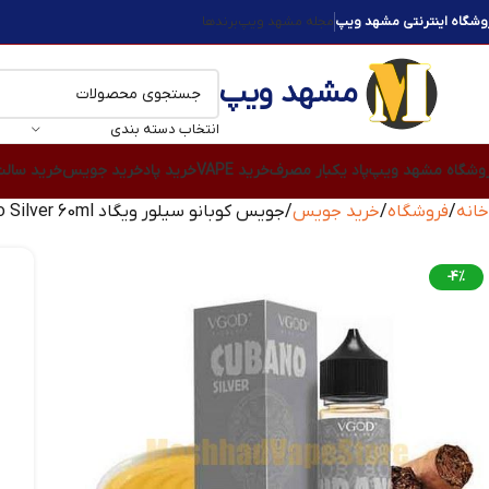
وشگاه اینترنتی مشهد ویپ
مجله مشهد ویپ
برندها
مشهد ویپ
انتخاب دسته بندی
وشگاه مشهد ویپ
پاد یکبار مصرف
خرید VAPE
خرید پاد
خرید جویس
خرید سال
خانه
فروشگاه
خرید جویس
جویس کوبانو سیلور ویگاد Vgod Cubano Silver 60ml
-4%