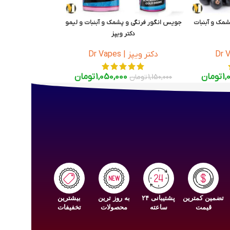
مک و آبنبات
جویس انگور فرنگی و پشمک و آبنبات و لیمو
دکتر ویپز
Dr Vapes Pink Series Ice 120ml
Dr Vape
دکتر ویپز | Dr Vapes
1,
تومان
1,050,000
تومان
1,150,000
تومان
تضمین کمترین
پشتیبانی ۲۴
به روز ترین
بیشترین
قیمت
ساعته
محصولات
تخفیفات