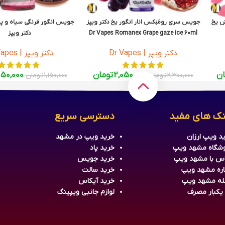
ش یخ
جویس سری رومَنِکس انار انگور یخ دکتر ویپز
جویس انگور فرنگی سیاه و پش
Dr Vapes Romanex Grape gaze ice 60ml
دکتر ویپز
s Pink Extra Ice 120ml
D
دکتر ویپز | Dr Vapes
دکتر ویپز | Dr Vapes
ان
2,050,000
تومان
050,000
2,300,000
تومان
1,150,000
تومان
نک های مفید
دسترسی سریع
د ویپ ارزان
خرید
ویپ
در مشهد
شگاه مشهد ویپ
خرید
پاد
س با مشهد ویپ
خرید جویس
اره مشهد ویپ
خرید سالت
له مشهد ویپ
خرید آیکاس
 یکبار مصرف
لوازم جانبی ویپینگ