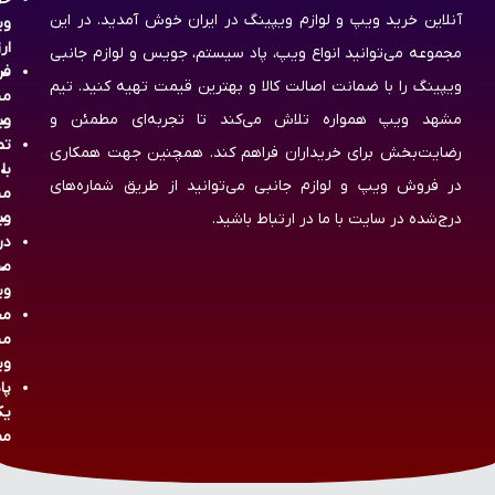
آنلاین خرید ویپ و لوازم ویپینگ در ایران خوش آمدید. در این
وی
ار
مجموعه می‌توانید انواع ویپ، پاد سیستم، جویس و لوازم جانبی
فر
ویپینگ را با ضمانت اصالت کالا و بهترین قیمت تهیه کنید. تیم
مش
مشهد ویپ همواره تلاش می‌کند تا تجربه‌ای مطمئن و
وی
تم
رضایت‌بخش برای خریداران فراهم کند. همچنین جهت همکاری
با
در فروش ویپ و لوازم جانبی می‌توانید از طریق شماره‌های
مش
وی
درج‌شده در سایت با ما در ارتباط باشید.
در
مش
وی
مج
مش
وی
پا
یک
مص