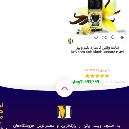
سالت وانیل کاستارد دکتر ویپز
Dr Vapes Salt Black Custard 30ml
دکتر ویپز | Dr Vapes
1,999,999
تومان
2,200,000
تومان
لی
ه
م
به مشهد ویپ، یکی از بزرگ‌ترین و معتبرترین فروشگاه‌های
خر